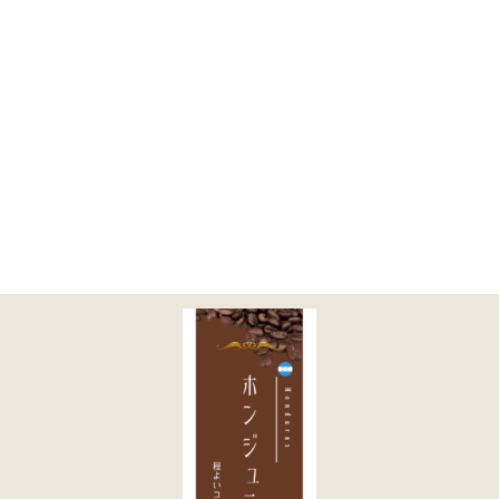
コ
ナ
ン
ビ
テ
ゲ
ン
ー
ツ
シ
に
ョ
4
移
ン
動
に
移
動
HOME
商品一覧｜TOA COFFEE（公式通販）
取り扱い商品一覧
4