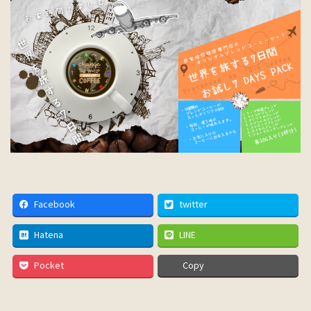
Facebook
twitter
Hatena
LINE
Pocket
Copy