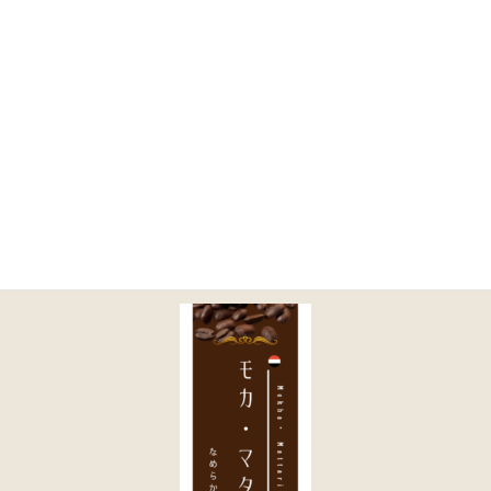
コ
ナ
ン
ビ
テ
ゲ
ン
ー
ツ
シ
に
ョ
3
移
ン
動
に
移
動
HOME
商品一覧｜TOA COFFEE（公式通販）
取り扱い商品一覧
3