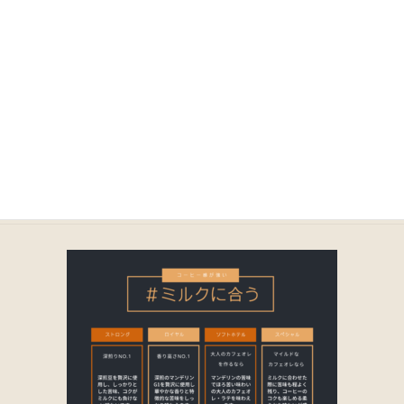
コ
ナ
ン
ビ
テ
ゲ
ン
ー
ツ
シ
に
ョ
2
移
ン
動
に
移
動
HOME
商品一覧｜TOA COFFEE（公式通販）
取り扱い商品一覧
2