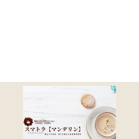
コ
ナ
ン
ビ
テ
ゲ
ン
ー
ツ
シ
に
ョ
2-2
移
ン
動
に
移
動
HOME
商品一覧｜TOA COFFEE（公式通販）
取り扱い商品一覧
2-2