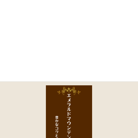
コ
ナ
ン
ビ
テ
ゲ
ン
ー
ツ
シ
に
ョ
16-1
移
ン
動
に
移
動
HOME
商品一覧｜TOA COFFEE（公式通販）
取り扱い商品一覧
16-1