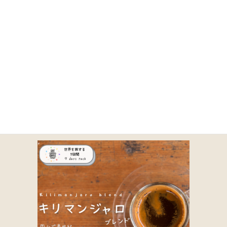
コ
ナ
ン
ビ
テ
ゲ
ン
ー
ツ
シ
に
ョ
12
移
ン
動
に
移
動
HOME
商品一覧｜TOA COFFEE（公式通販）
取り扱い商品一覧
12