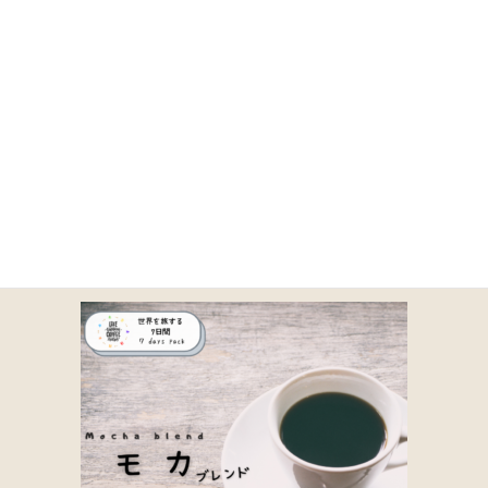
コ
ナ
ン
ビ
テ
ゲ
ン
ー
ツ
シ
に
ョ
10-1
移
ン
動
に
移
動
HOME
商品一覧｜TOA COFFEE（公式通販）
取り扱い商品一覧
10-1