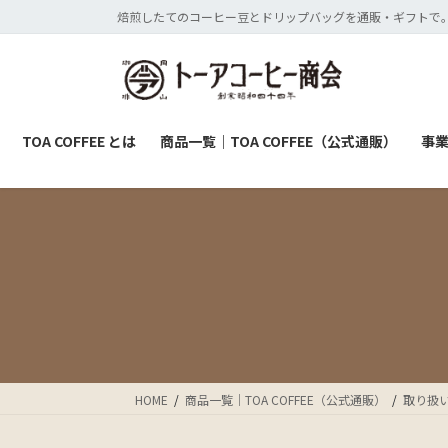
コ
ナ
焙煎したてのコーヒー豆とドリップバッグを通販・ギフトで。
ン
ビ
テ
ゲ
ン
ー
ツ
シ
に
ョ
TOA COFFEE とは
商品一覧｜TOA COFFEE（公式通販）
事
移
ン
動
に
移
動
HOME
商品一覧｜TOA COFFEE（公式通販）
取り扱