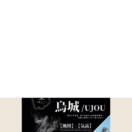
コ
ナ
ン
ビ
テ
ゲ
ン
ー
ツ
シ
に
ョ
1-11
移
ン
動
に
移
動
HOME
商品一覧｜TOA COFFEE（公式通販）
取り扱い商品一覧
1-11