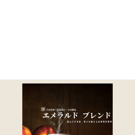
コ
ナ
ン
ビ
テ
ゲ
ン
ー
ツ
シ
に
ョ
9-2
移
ン
動
に
移
動
HOME
商品一覧｜TOA COFFEE（公式通販）
取り扱い商品一覧
9-2