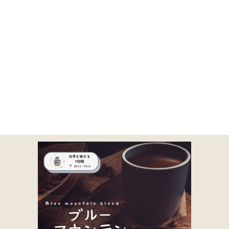
コ
ナ
ン
ビ
テ
ゲ
ン
ー
ツ
シ
に
ョ
7-1
移
ン
動
に
移
動
HOME
商品一覧｜TOA COFFEE（公式通販）
取り扱い商品一覧
7-1