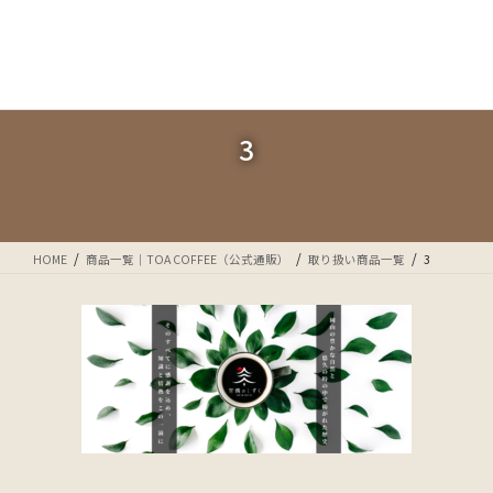
コ
ナ
ン
ビ
テ
ゲ
ン
ー
ツ
シ
に
ョ
3
移
ン
動
に
移
動
HOME
商品一覧｜TOA COFFEE（公式通販）
取り扱い商品一覧
3