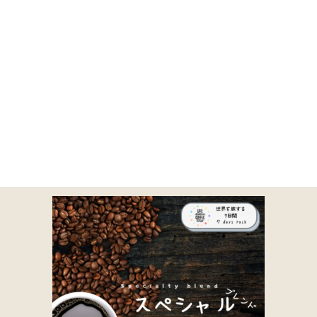
コ
ナ
ン
ビ
テ
ゲ
ン
ー
ツ
シ
に
ョ
2-7
移
ン
動
に
移
動
HOME
商品一覧｜TOA COFFEE（公式通販）
取り扱い商品一覧
2-7