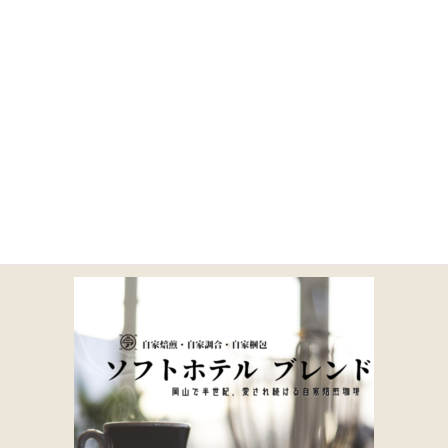
コ
ナ
ン
ビ
テ
ゲ
ン
ー
ツ
シ
に
ョ
12-2
移
ン
動
に
移
動
HOME
商品一覧｜TOA COFFEE（公式通販）
取り扱い商品一覧
12-2