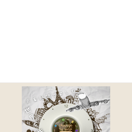
コ
ナ
ン
ビ
テ
ゲ
ン
ー
ツ
シ
に
ョ
正方形７DAYS
移
ン
動
に
移
動
HOME
商品一覧｜TOA COFFEE（公式通販）
取り扱い商品一覧
正方形７DAYS