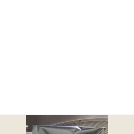
コ
ナ
ン
ビ
テ
ゲ
ン
ー
ツ
シ
に
ョ
メディア
移
ン
動
に
移
動
HOME
メディア
吉備のしずく
2021年1月23日
/ 最終更新日 :
2021年1月23日
uniarcs.
吉備のしずく