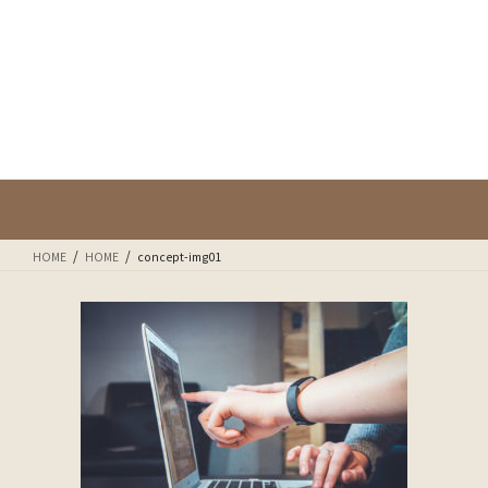
コ
ナ
ン
ビ
テ
ゲ
ン
ー
ツ
シ
に
ョ
concept-img01
移
ン
動
に
移
動
HOME
HOME
concept-img01