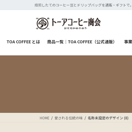
コ
ナ
焙煎したてのコーヒー豆とドリップバッグを通販・ギフトで。
ン
ビ
テ
ゲ
ン
ー
ツ
シ
に
ョ
TOA COFFEE とは
商品一覧｜TOA COFFEE（公式通販）
事
移
ン
動
に
移
動
HOME
愛される伝統の味
名称未設定のデザイン (8)