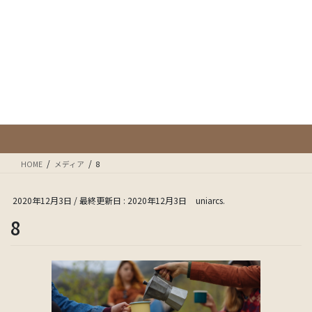
コ
ナ
ン
ビ
テ
ゲ
ン
ー
ツ
シ
に
ョ
メディア
移
ン
動
に
移
動
HOME
メディア
8
2020年12月3日
/ 最終更新日 :
2020年12月3日
uniarcs.
8