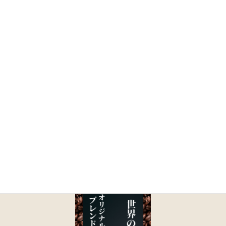
コ
ナ
ン
ビ
テ
ゲ
ン
ー
ツ
シ
に
ョ
メディア
移
ン
動
に
移
動
HOME
メディア
16
2020年11月29日
/ 最終更新日 :
2020年11月29日
uniarcs.
16