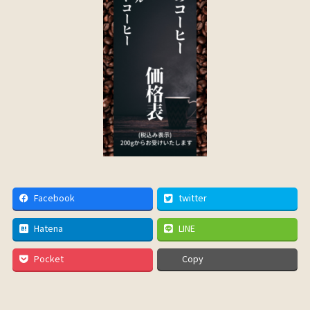
Facebook
twitter
Hatena
LINE
Pocket
Copy