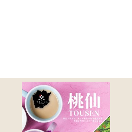
コ
ナ
ン
ビ
テ
ゲ
ン
ー
ツ
シ
に
ョ
5-1
移
ン
動
に
移
動
HOME
オリジナルブレンドコーヒー【吉備のしずく】
5-1